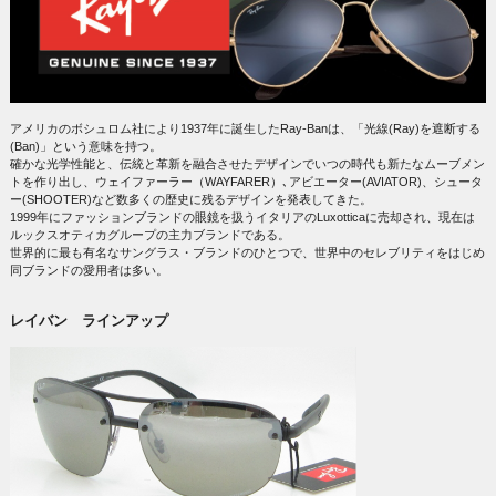
アメリカのボシュロム社により1937年に誕生したRay-Banは、「光線(Ray)を遮断する
(Ban)」という意味を持つ。
確かな光学性能と、伝統と革新を融合させたデザインでいつの時代も新たなムーブメン
トを作り出し、ウェイファーラー（WAYFARER）､アビエーター(AVIATOR)、シュータ
ー(SHOOTER)など数多くの歴史に残るデザインを発表してきた。
1999年にファッションブランドの眼鏡を扱うイタリアのLuxotticaに売却され、現在は
ルックスオティカグループの主力ブランドである。
世界的に最も有名なサングラス・ブランドのひとつで、世界中のセレブリティをはじめ
同ブランドの愛用者は多い。
レイバン ラインアップ