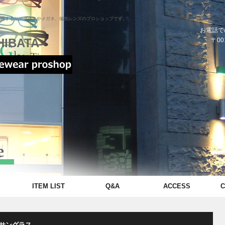
活躍するサングラスやメガネ、偏光レンズのプロショップです。
お電話で
HIBATA
〒00
ITEM LIST
Q&A
ACCESS
C
サングラス