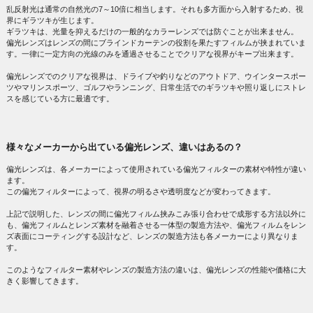
乱反射光は通常の自然光の7～10倍に相当します。それも多方面から入射するため、視
界にギラツキが生じます。
ギラツキは、光量を抑えるだけの一般的なカラーレンズでは防ぐことが出来ません。
偏光レンズはレンズの間にブラインドカーテンの役割を果たすフィルムが挟まれていま
す。一律に一定方向の光線のみを通過させることでクリアな視界がキープ出来ます。
偏光レンズでのクリアな視界は、ドライブや釣りなどのアウトドア、ウインタースポー
ツやマリンスポーツ、ゴルフやランニング、日常生活でのギラツキや照り返しにストレ
スを感じている方に最適です。
様々なメーカーから出ている偏光レンズ、違いはあるの？
偏光レンズは、各メーカーによって使用されている偏光フィルターの素材や特性が違い
ます。
この偏光フィルターによって、視界の明るさや透明度などが変わってきます。
上記で説明した、レンズの間に偏光フィルム挟みこみ張り合わせで成形する方法以外に
も、偏光フィルムとレンズ素材を融着させる一体型の製造方法や、偏光フィルムをレン
ズ表面にコーティングする設計など、レンズの製造方法も各メーカーにより異なりま
す。
このようなフィルター素材やレンズの製造方法の違いは、偏光レンズの性能や価格に大
きく影響してきます。