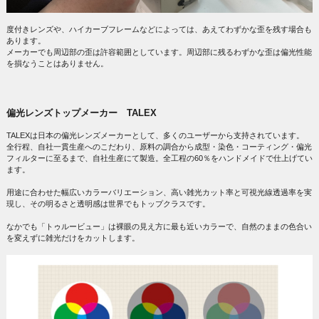
度付きレンズや、ハイカーブフレームなどによっては、あえてわずかな歪を残す場合も
あります。
メーカーでも周辺部の歪は許容範囲としています。周辺部に残るわずかな歪は偏光性能
を損なうことはありません。
偏光レンズトップメーカー TALEX
TALEXは日本の偏光レンズメーカーとして、多くのユーザーから支持されています。
全行程、自社一貫生産へのこだわり、原料の調合から成型・染色・コーティング・偏光
フィルターに至るまで、自社生産にて製造。全工程の60％をハンドメイドで仕上げてい
ます。
用途に合わせた幅広いカラーバリエーション、高い雑光カット率と可視光線透過率を実
現し、その明るさと透明感は世界でもトップクラスです。
なかでも「トゥルービュー」は裸眼の見え方に最も近いカラーで、自然のままの色合い
を変えずに雑光だけをカットします。