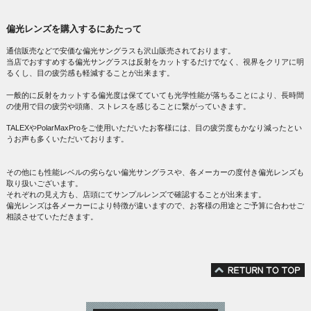
偏光レンズを購入するにあたって
通信販売などで安価な偏光サングラスも沢山販売されております。
当店でおすすめする偏光サングラスは反射をカットするだけでなく、視界をクリアに明
るくし、目の疲労感も軽減することが出来ます。
一般的に反射をカットする偏光度は保てていても光学性能が落ちることにより、長時間
の使用で目の疲労や頭痛、ストレスを感じることに繋がっていきます。
TALEXやPolarMaxProをご使用いただいたお客様には、目の疲労度もかなり減ったとい
うお声も多くいただいております。
その他にも性能レベルの劣らない偏光サングラスや、各メーカーの度付き偏光レンズも
取り扱いございます。
それぞれの見え方も、店頭にてサンプルレンズで確認することが出来ます。
偏光レンズは各メーカーにより特徴が違いますので、お客様の用途とご予算に合わせご
相談させていただきます。