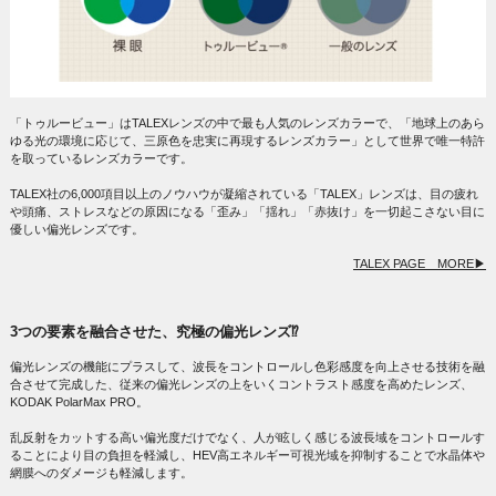
「トゥルービュー」はTALEXレンズの中で最も人気のレンズカラーで、「地球上のあら
ゆる光の環境に応じて、三原色を忠実に再現するレンズカラー」として世界で唯一特許
を取っているレンズカラーです。
TALEX社の6,000項目以上のノウハウが凝縮されている「TALEX」レンズは、目の疲れ
や頭痛、ストレスなどの原因になる「歪み」「揺れ」「赤抜け」を一切起こさない目に
優しい偏光レンズです。
TALEX PAGE MORE▶
3つの要素を融合させた、究極の偏光レンズ⁉
偏光レンズの機能にプラスして、波長をコントロールし色彩感度を向上させる技術を融
合させて完成した、従来の偏光レンズの上をいくコントラスト感度を高めたレンズ、
KODAK PolarMax PRO。
乱反射をカットする高い偏光度だけでなく、人が眩しく感じる波長域をコントロールす
ることにより目の負担を軽減し、HEV高エネルギー可視光域を抑制することで水晶体や
網膜へのダメージも軽減します。