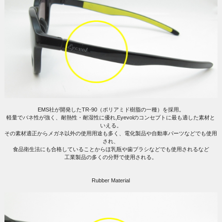
EMS社が開発したTR-90（ポリアミド樹脂の一種）を採用。
軽量でバネ性が強く、耐熱性・耐湿性に優れ,Eyevolのコンセプトに最も適した素材と
いえる。
その素材適正からメガネ以外の使用用途も多く、電化製品や自動車パーツなどでも使用
され、
食品衛生法にも合格していることからほ乳瓶や歯ブラシなどでも使用されるなど
工業製品の多くの分野で使用される。
Rubber Material