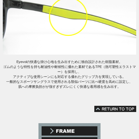
Eyevolの快適な掛け心地を生み出すために独自設計された樹脂素材。
ゴムのような特性を持ち耐油性や耐候性に優れた素材であるTPE（熱可塑性エラストマ
ー）を採用し、
アクティブな使用シーンにも対応する優れたグリップ力を実現している。
一般的なスポーツサングラスで使用される類似パーツに比べ硬度を高めに設定し、
肌への摩擦負担がが強すぎずズレにくく快適な着用感を生み出す。