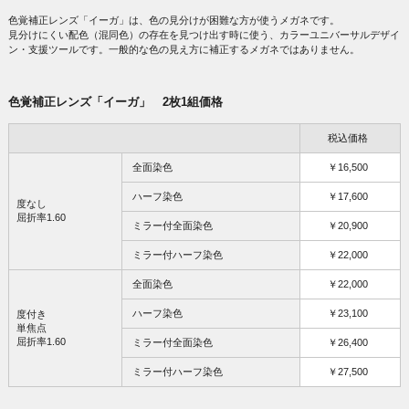
色覚補正レンズ「イーガ」は、色の見分けが困難な方が使うメガネです。
見分けにくい配色（混同色）の存在を見つけ出す時に使う、カラーユニバーサルデザイ
ン・支援ツールです。一般的な色の見え方に補正するメガネではありません。
色覚補正レンズ「イーガ」 2枚1組価格
税込価格
全面染色
￥16,500
ハーフ染色
￥17,600
度なし
屈折率1.60
ミラー付全面染色
￥20,900
ミラー付ハーフ染色
￥22,000
全面染色
￥22,000
ハーフ染色
￥23,100
度付き
単焦点
屈折率1.60
ミラー付全面染色
￥26,400
ミラー付ハーフ染色
￥27,500