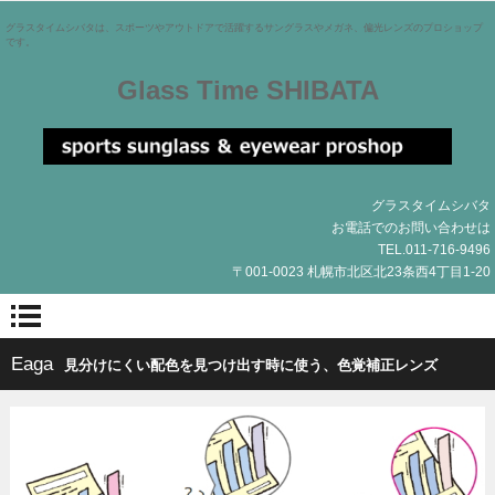
グラスタイムシバタは、スポーツやアウトドアで活躍するサングラスやメガネ、偏光レンズのプロショップ
です。
Glass Time SHIBATA
グラスタイムシバタ
お電話でのお問い合わせは
TEL.011-716-9496
〒001-0023 札幌市北区北23条西4丁目1-20
Eaga
見分けにくい配色を見つけ出す時に使う、色覚補正レンズ